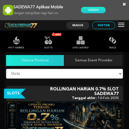
×
SADEWA77 Aplikasi Mobile
UNDUH
Jangan tampilkan lagi hari ini
MASUK
DAFTAR
HOT GAMES
SLOTS
LIVE CASINO
RACE
Semua Promosi
Semua Event Provider
ROLLINGAN HARIAN 0.7% SLOT
SLOTS
SADEWA77
Tanggal akhir:
14-Feb-2030