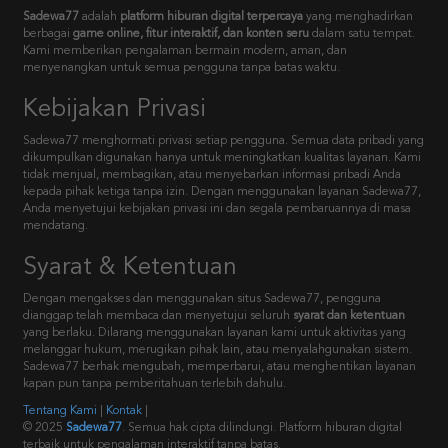
Sadewa77
adalah
platform hiburan digital terpercaya
yang menghadirkan
berbagai
game online, fitur interaktif, dan konten seru
dalam satu tempat.
Kami memberikan pengalaman bermain modern, aman, dan
menyenangkan untuk semua pengguna tanpa batas waktu.
Kebijakan Privasi
Sadewa77 menghormati privasi setiap pengguna. Semua data pribadi yang
dikumpulkan digunakan hanya untuk meningkatkan kualitas layanan. Kami
tidak menjual, membagikan, atau menyebarkan informasi pribadi Anda
kepada pihak ketiga tanpa izin. Dengan menggunakan layanan Sadewa77,
Anda menyetujui kebijakan privasi ini dan segala pembaruannya di masa
mendatang.
Syarat & Ketentuan
Dengan mengakses dan menggunakan situs Sadewa77, pengguna
dianggap telah membaca dan menyetujui seluruh
syarat dan ketentuan
yang berlaku. Dilarang menggunakan layanan kami untuk aktivitas yang
melanggar hukum, merugikan pihak lain, atau menyalahgunakan sistem.
Sadewa77 berhak mengubah, memperbarui, atau menghentikan layanan
kapan pun tanpa pemberitahuan terlebih dahulu.
Tentang Kami
|
Kontak
|
© 2025
Sadewa77
. Semua hak cipta dilindungi. Platform hiburan digital
terbaik untuk pengalaman interaktif tanpa batas.