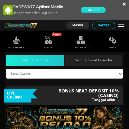
×
SADEWA77 Aplikasi Mobile
UNDUH
Jangan tampilkan lagi hari ini
MASUK
DAFTAR
HOT GAMES
SLOTS
LIVE CASINO
RACE
Semua Promosi
Semua Event Provider
BONUS NEXT DEPOSIT 10%
LIVE
(CASINO)
CASINO
Tanggal akhir:
-