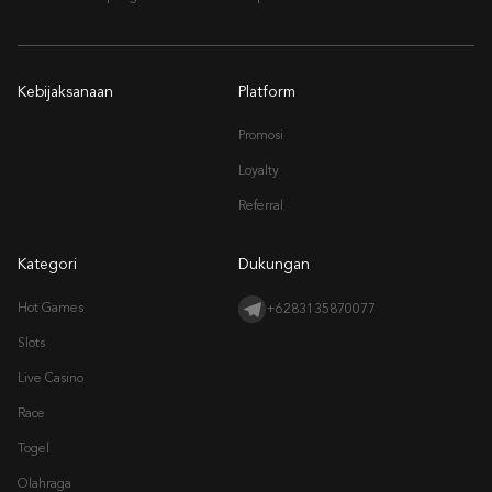
Kebijaksanaan
Platform
Promosi
Loyalty
Referral
Kategori
Dukungan
Hot Games
+6283135870077
Slots
Live Casino
Race
Togel
Olahraga