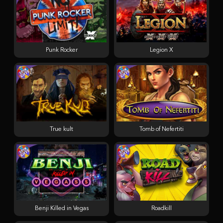
Punk Rocker
Legion X
True kult
Tomb of Nefertiti
Benji Killed in Vegas
Roadkill