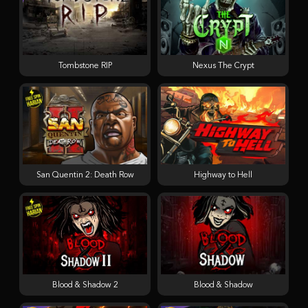
Tombstone RIP
Nexus The Crypt
San Quentin 2: Death Row
Highway to Hell
Blood & Shadow 2
Blood & Shadow