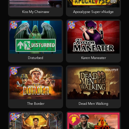
Kiss My Chainsaw
Apocalypse Super xNudge
Disturbed
Karen Maneater
The Border
Dead Men Walking