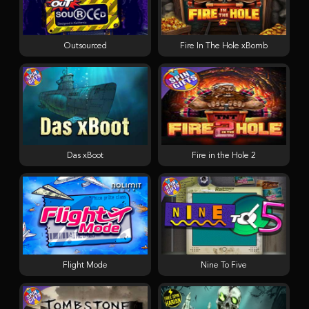
Outsourced
Fire In The Hole xBomb
Das xBoot
Fire in the Hole 2
Flight Mode
Nine To Five