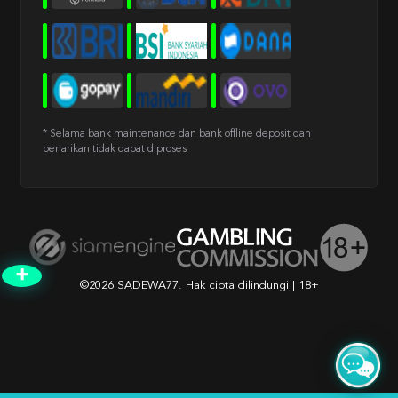
* Selama bank maintenance dan bank offline deposit dan
penarikan tidak dapat diproses
open ROMEOUNO
➕
©2026 SADEWA77. Hak cipta dilindungi | 18+