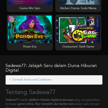
Casino Win Spin
Kitchen Drama: Sushi Mania
Poison Eve
Outsourced: Slash Game
Sadewa77: Jelajah Seru dalam Dunia Hiburan
Digital
1. General Terms and Conditions
Tentang Sadewa77
Sadewa77
adalah
platform hiburan digital terpercaya
yang menghadirkan
berbagai
game online, fitur interaktif, dan konten seru
dalam satu tempat.