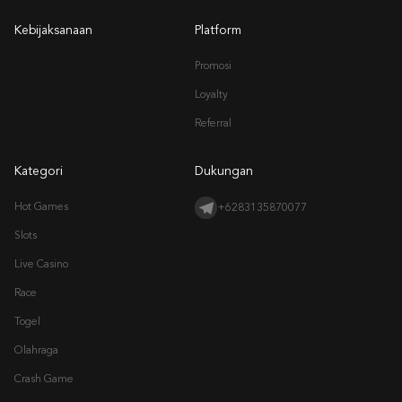
Kebijaksanaan
Platform
Promosi
Loyalty
Referral
Kategori
Dukungan
Hot Games
+6283135870077
Slots
Live Casino
Race
Togel
Olahraga
Crash Game