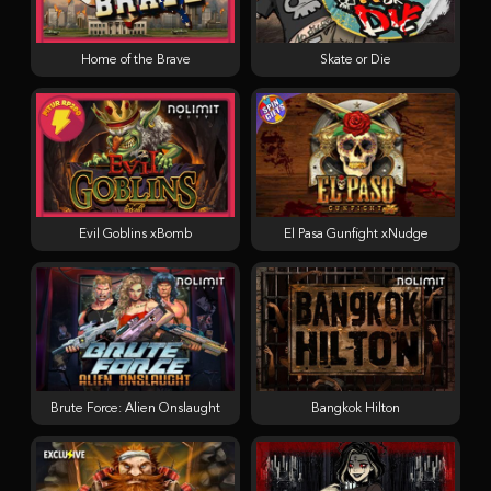
Home of the Brave
Skate or Die
Evil Goblins xBomb
El Pasa Gunfight xNudge
Brute Force: Alien Onslaught
Bangkok Hilton