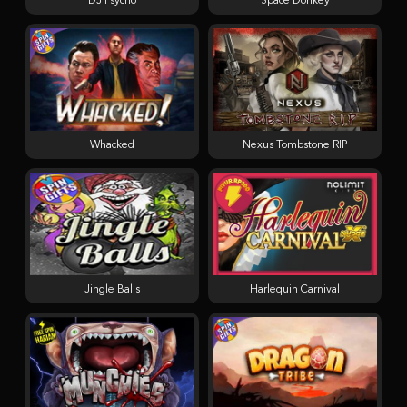
DJ Psycho
Space Donkey
Whacked
Nexus Tombstone RIP
Jingle Balls
Harlequin Carnival