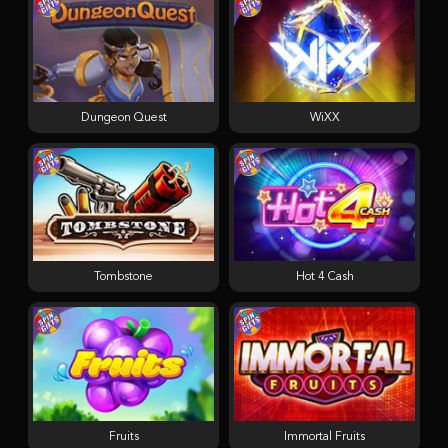
Dungeon Quest
WiXX
Tombstone
Hot 4 Cash
Fruits
Immortal Fruits