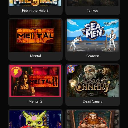
Fire in the Hole 3
Tanked
Mental
Seamen
Mental 2
Dead Canary