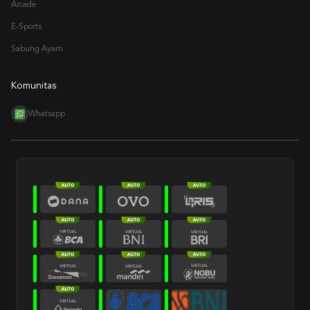
Arcade
E-Sports
Sabung Ayam
Komunitas
Whatsapp