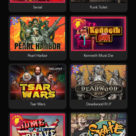
Serial
Punk Toilet
Pearl Harbor
Kenneth Must Die
Tsar Wars
Deadwood R.I.P