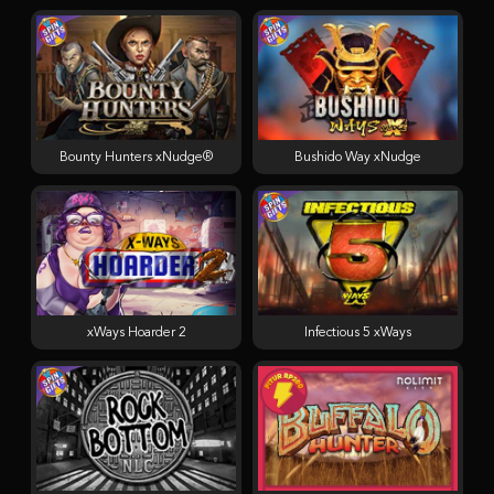
Bounty Hunters xNudge®
Bushido Way xNudge
xWays Hoarder 2
Infectious 5 xWays