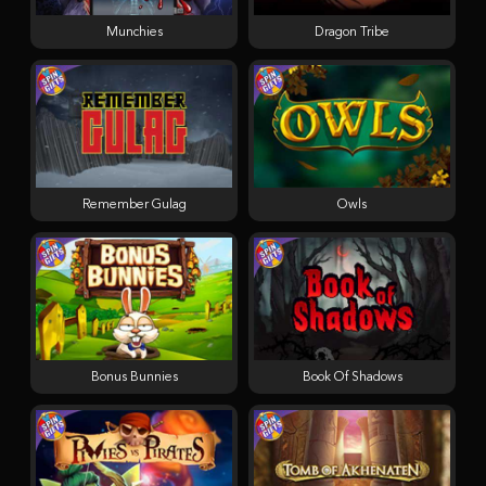
Munchies
Dragon Tribe
Remember Gulag
Owls
Bonus Bunnies
Book Of Shadows