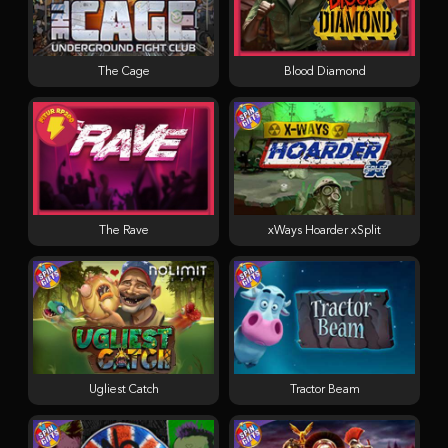
The Cage
Blood Diamond
The Rave
xWays Hoarder xSplit
Ugliest Catch
Tractor Beam