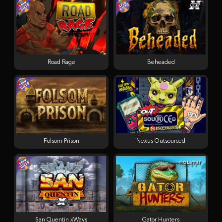
Road Rage
Beheaded
Folsom Prison
Nexus Outsourced
San Quentin xWays
Gator Hunters