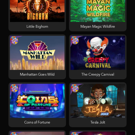
Little Bighorn
Mayan Magic Wildfire
Manhattan Goes Wild
The Creepy Carnival
Coins of Fortune
Tesla Jolt