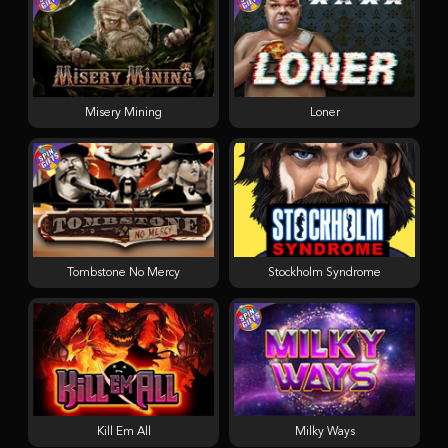
Misery Mining
Loner
Tombstone No Mercy
Stockholm Syndrome
Kill Em All
Milky Ways