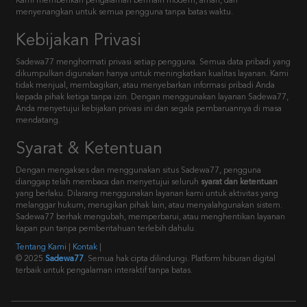
Kami memberikan pengalaman bermain modern, aman, dan
menyenangkan untuk semua pengguna tanpa batas waktu.
Kebijakan Privasi
Sadewa77 menghormati privasi setiap pengguna. Semua data pribadi yang
dikumpulkan digunakan hanya untuk meningkatkan kualitas layanan. Kami
tidak menjual, membagikan, atau menyebarkan informasi pribadi Anda
kepada pihak ketiga tanpa izin. Dengan menggunakan layanan Sadewa77,
Anda menyetujui kebijakan privasi ini dan segala pembaruannya di masa
mendatang.
Syarat & Ketentuan
Dengan mengakses dan menggunakan situs Sadewa77, pengguna
dianggap telah membaca dan menyetujui seluruh
syarat dan ketentuan
yang berlaku. Dilarang menggunakan layanan kami untuk aktivitas yang
melanggar hukum, merugikan pihak lain, atau menyalahgunakan sistem.
Sadewa77 berhak mengubah, memperbarui, atau menghentikan layanan
kapan pun tanpa pemberitahuan terlebih dahulu.
Tentang Kami
|
Kontak
|
© 2025
Sadewa77
. Semua hak cipta dilindungi. Platform hiburan digital
terbaik untuk pengalaman interaktif tanpa batas.