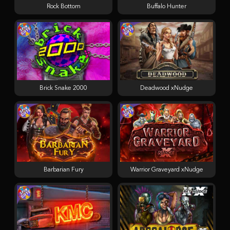
Rock Bottom
Buffalo Hunter
Brick Snake 2000
Deadwood xNudge
Barbarian Fury
Warrior Graveyard xNudge