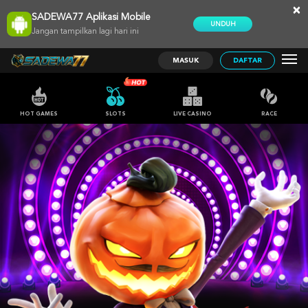
×
SADEWA77 Aplikasi Mobile
UNDUH
Jangan tampilkan lagi hari ini
MASUK
DAFTAR
HOT GAMES
SLOTS
LIVE CASINO
RACE