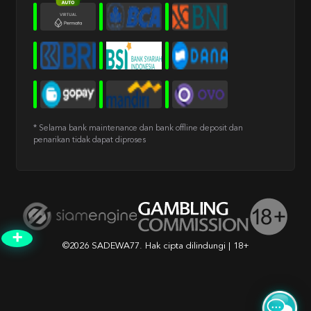
* Selama bank maintenance dan bank offline deposit dan
penarikan tidak dapat diproses
open ROMEOUNO
➕
©2026 SADEWA77. Hak cipta dilindungi | 18+