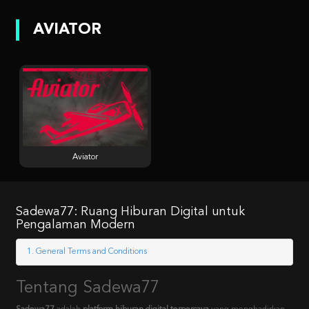
AVIATOR
Aviator
Sadewa77: Ruang Hiburan Digital untuk
Pengalaman Modern
1. General Terms and Conditions
Tentang Sadewa77