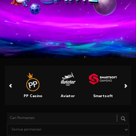
PP Casino
Aviator
Smartsoft
Micr