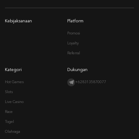
Kebijaksanaan
Platform
Promosi
Loyalty
Referral
Kategori
Dukungan
Hot Games
+6283135870077
Slots
Live Casino
Race
Togel
Olahraga