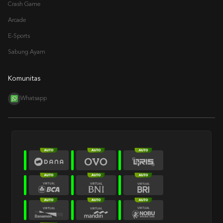
Crash Game
Arcade
E-Sports
Sabung Ayam
Komunitas
Whatsapp