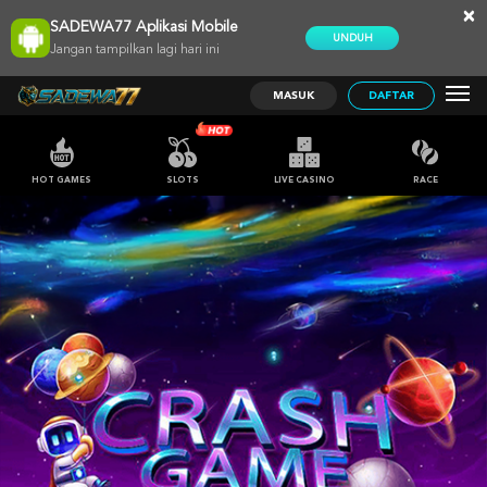
×
SADEWA77 Aplikasi Mobile
UNDUH
Jangan tampilkan lagi hari ini
MASUK
DAFTAR
HOT GAMES
SLOTS
LIVE CASINO
RACE