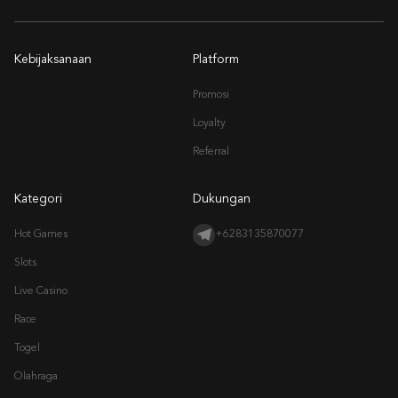
Kebijaksanaan
Platform
Promosi
Loyalty
Referral
Kategori
Dukungan
Hot Games
+6283135870077
Slots
Live Casino
Race
Togel
Olahraga