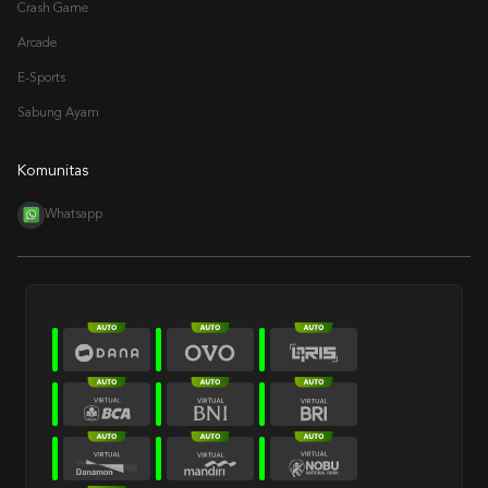
Crash Game
Arcade
E-Sports
Sabung Ayam
Komunitas
Whatsapp