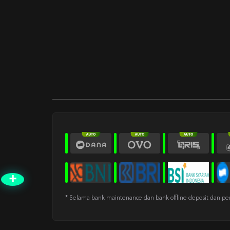
open ROMEOUNO
➕
* Selama bank maintenance dan bank offline deposit dan pen