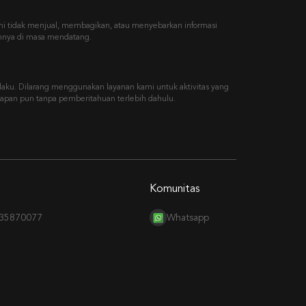
mi tidak menjual, membagikan, atau menyebarkan informasi
annya di masa mendatang.
laku. Dilarang menggunakan layanan kami untuk aktivitas yang
pan pun tanpa pemberitahuan terlebih dahulu.
Komunitas
35870077
Whatsapp