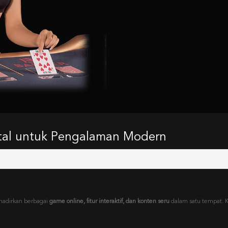
tal untuk Pengalaman Modern
adirkan berbagai
game online, fitur interaktif, dan konten seru
dalam satu tempat.