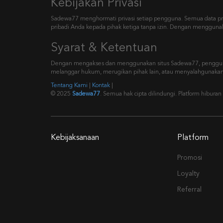
Kebijakan Privasi
Sadewa77 menghormati privasi setiap pengguna. Semua data pri
pribadi Anda kepada pihak ketiga tanpa izin. Dengan mengguna
Syarat & Ketentuan
Dengan mengakses dan menggunakan situs Sadewa77, penggun
melanggar hukum, merugikan pihak lain, atau menyalahgunaka
Tentang Kami
|
Kontak
|
© 2025
Sadewa77
. Semua hak cipta dilindungi. Platform hiburan 
Kebijaksanaan
Platform
Promosi
Loyalty
Referral